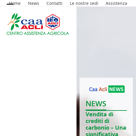
Skip
Home
News
Contatti
Le nostre sedi
Assistenza
Open
Close
to
content
mobile
mobile
menu
menu
NEWS
Vendita di
crediti di
carbonio – Una
significativa