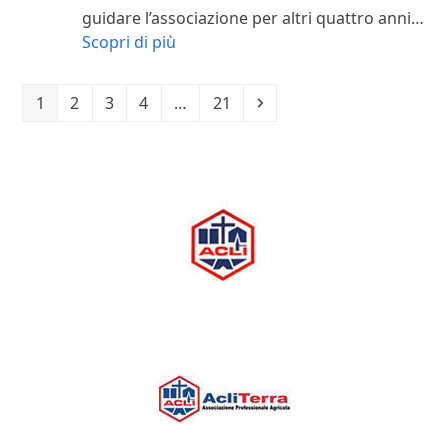
guidare l’associazione per altri quattro anni…
Scopri di più
Pagina
Pagina
Pagina
Pagina
Pagina
Successivo
1
2
3
4
…
21