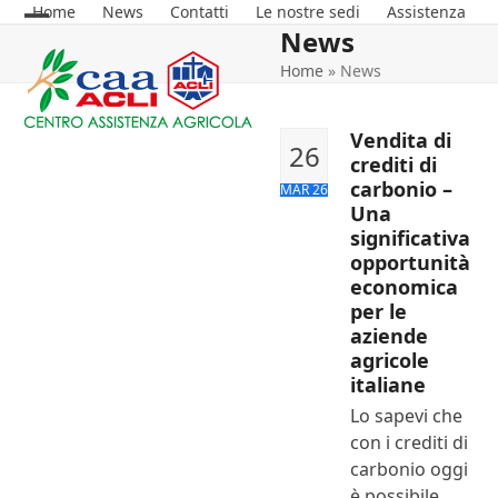
Skip
Home
News
Contatti
Le nostre sedi
Assistenza
News
Open
Close
to
content
Home
»
News
mobile
mobile
menu
menu
Vendita di
26
crediti di
carbonio –
MAR 26
Una
significativa
opportunità
economica
per le
aziende
agricole
italiane
Lo sapevi che
con i crediti di
carbonio oggi
è possibile