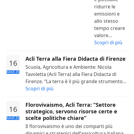
ridurre le
emissioni e
allo stesso
tempo creare
valore…
Scopri di più
Acli Terra alla Fiera Didacta di Firenze
16
Scuola, Agricoltura e Ambiente: Nicola
MAR 26
Tavoletta (Acli Terra) alla Fiera Didacta di
Firenze. “La terra è il più grande strumento…
Scopri di più
Florovivaismo, Acli Terra: “Settore
16
strategico, servono risorse certe e
scelte politiche chiare”
MAR 26
Il florovivaismo è uno dei comparti più
dinamici e strategici dell’agricoltura italiana