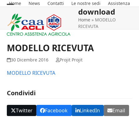
Skip
Home
News
Contatti
Le nostre sedi
Assistenza
download
Open
Close
to
content
Home
»
MODELLO
mobile
mobile
RICEVUTA
menu
menu
MODELLO RICEVUTA
30 Dicembre 2016
Projit Projit
MODELLO RICEVUTA
Condividi
Twitter
Facebook
LinkedIn
Email