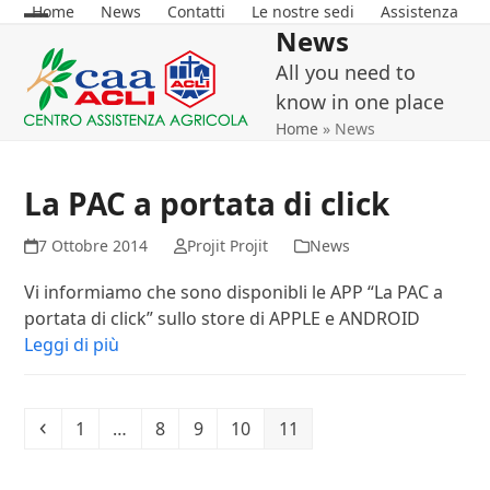
Skip
Home
News
Contatti
Le nostre sedi
Assistenza
News
Open
Close
to
content
All you need to
mobile
mobile
know in one place
menu
menu
Home
»
News
La PAC a portata di click
7 Ottobre 2014
Projit Projit
News
Vi informiamo che sono disponibli le APP “La PAC a
portata di click” sullo store di APPLE e ANDROID
Leggi di più
Precedente
Pagina
Pagina
Pagina
Pagina
Pagina
1
…
8
9
10
11