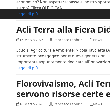
economico? Non aspettare: passa al nostro sportell
siamo? Clicca QUI. Il CAA…
Leggi di più
Acli Terra alla Fiera Di
16 Marzo 2026
Francesco Fabbrini
News
Scuola, Agricoltura e Ambiente: Nicola Tavoletta (Acl
strumento pedagogico per le nuove generazioni” In 
importante appuntamento dedicato all’innovazione
Leggi di più
Florovivaismo, Acli Ter
servono risorse certe e
16 Marzo 2026
Francesco Fabbrini
News