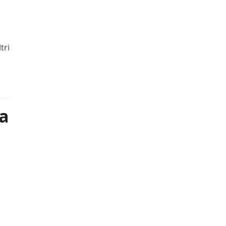
tri
la