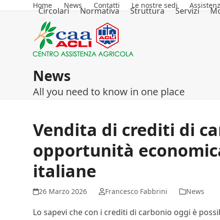
Skip
Home
News
Contatti
Le nostre sedi
Assisten
Circolari
Normativa
Struttura
Servizi
Mo
to
content
News
All you need to know in one place
Vendita di crediti di c
opportunità economica
italiane
26 Marzo 2026
Francesco Fabbrini
News
Lo sapevi che con i crediti di carbonio oggi è possi