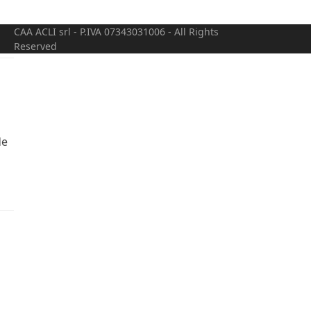
CAA ACLI srl - P.IVA 07343031006 - All Rights
Reserved
de