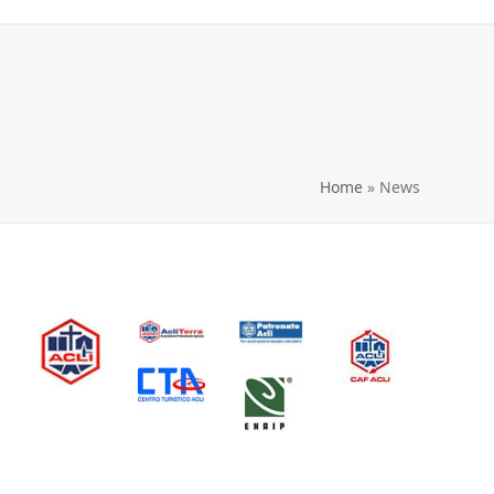
Home
»
News