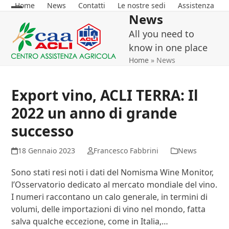
Skip
Home
News
Contatti
Le nostre sedi
Assistenza
News
Open
Close
to
content
All you need to
mobile
mobile
know in one place
menu
menu
Home
»
News
Export vino, ACLI TERRA: Il
2022 un anno di grande
successo
18 Gennaio 2023
Francesco Fabbrini
News
Sono stati resi noti i dati del Nomisma Wine Monitor,
l’Osservatorio dedicato al mercato mondiale del vino.
I numeri raccontano un calo generale, in termini di
volumi, delle importazioni di vino nel mondo, fatta
salva qualche eccezione, come in Italia,…